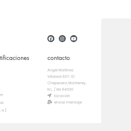
tificaciones
contacto
Angel Martinez
Villareal 637-S1
Chepevera, Monterrey,
d
N.L. / Mx 64030
on
locación
enviar mensaje
ux
 n.l.