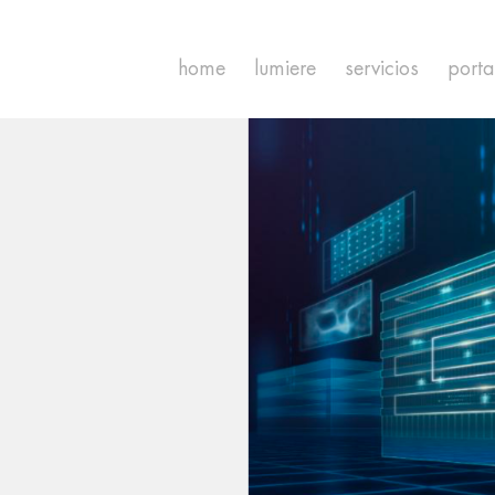
home
lumiere
servicios
porta