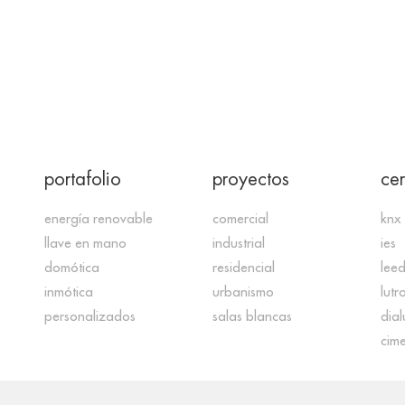
portafolio
proyectos
cer
energía renovable
comercial
knx
llave en mano
industrial
ies
domótica
residencial
lee
inmótica
urbanismo
lutr
personalizados
salas blancas
dial
cime