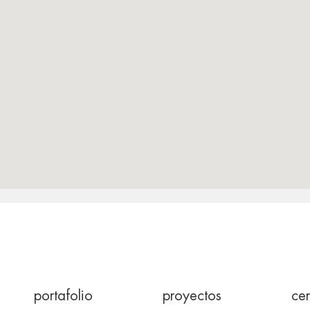
portafolio
proyectos
cer