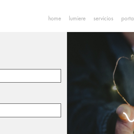
home
lumiere
servicios
porta